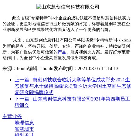
此次省级“专精特新”中小企业的成功认证不仅是对
慧创
科技实力
的验证，更是对
地理信息
行业所做贡献的肯定，标志着
慧创科技
在企
业创新发展和科技成果转化方面又迈入了一个更高的台阶。
未来，
山东慧创信息科技有限公司
将以省级“专精特新”中小企业
为新的起点，
坚持开拓、创新、专注、严谨的企业精神，
持续钻研创
新，为客户提供优质可信赖的
产品
、服务和解决方案。发挥好示范带
动作用，为全省中小企业高质量发展做出积极贡献。
来源：houlu
编辑：houlu
发布时间：2021-08-05 11:14:13
上一篇
: 慧创科技联合临沂大学等单位成功举办2021生
态修复与水士保持高峰论坛暨临沂大学国土空间生态修
复研究院揭牌仪式
下一篇
: 山东慧创信息科技有限公司2021年第四期员工
培训会
主营业务
地理信息
智慧城市
规划设计