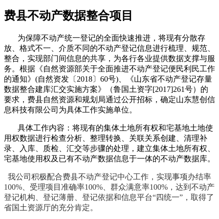
费县不动产数据整合项目
为保障不动产统一登记的全面快速推进，将现有分散存
放、格式不一、介质不同的不动产登记信息进行梳理、规范、
整合，实现部门间信息的共享，为各行各业提供数据支撑与服
务。根据《自然资源部关于全面推进不动产登记便民利民工作
的通知》
(
自然资发〔
2018
〕
60
号
)
、《山东省不动产登记存量
数据整合建库汇交实施方案》（鲁国土资字
[2017]261
号）的
要求，费县自然资源和规划局通过公开招标，确定山东慧创信
息科技有限公司为具体工作实施单位。
具体工作内容：将现有的集体土地所有权和宅基地土地使
用权数据进行检查分析、整理转换、关联关系创建、清理补
录、入库、质检、汇交等步骤的处理，建立集体土地所有权、
宅基地使用权及已有不动产数据信息于一体的不动产数据库。
我公司积极配合费县不动产登记中心工作，实现事项办结率
100%、受理项目准确率100%、群众满意率100%，达到不动产
登记机构、登记薄册、登记依据和信息平台“四统一”，取得了
省国土资源厅的充分肯定。